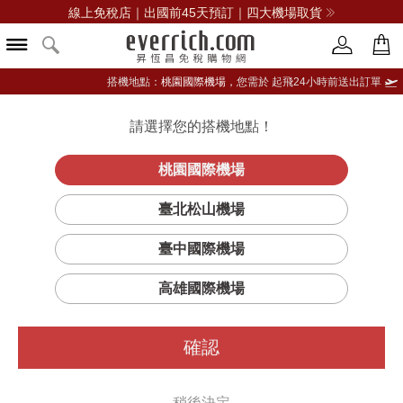
線上免稅店｜出國前45天預訂｜四大機場取貨
搭機地點：
桃園國際機場，
您需於 起飛24小時前送出訂單
請選擇您的搭機地點！
登入限定：免費送點數
品牌選單
立即登入
桃園國際機場
超激光炫彩餅
首頁
彩妝
臉部彩妝
MAC
臺北松山機場
臺中國際機場
高雄國際機場
確認
稍後決定