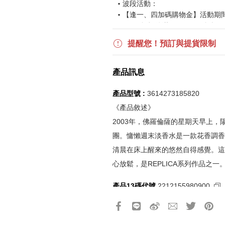
波段活動：
【逢一、四加碼購物金】活動期間2026
$850 折扣後滿$15,000 可折抵
更多優惠請見
旅人挑戰賽
活動頁
提醒您！預訂與提貨限制
《刷指定信用卡優惠》
產品訊息
活動詳情請參見
信用卡優惠指南
如使用信用卡分期，無法部分退
產品型號 :
3614273185820
實際折扣金額以系統顯示為準
《產品敘述》
2003年，佛羅倫薩的星期天早上
《網站活動限制說明》
團。慵懶週末淡香水是一款花香調香
所有活動皆訂單成立時間為準，
清晨在床上醒來的悠然自得感覺。這
所有活動皆以系統自動計算是否
心放鬆，是REPLICA系列作品之一
所有活動皆不可不同訂單相互累
所有活動昇恆昌股份有限公司保
產品13碼代號
2212155980900