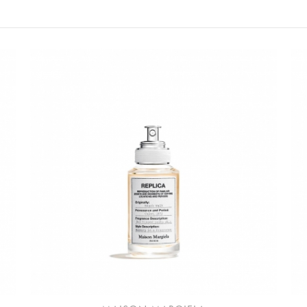
請選擇您的搭機地點
桃園國際機場(TPE)
臺北松山機場(TSA)
臺中國際機場(RMQ)
高雄國際機場(KHH)
折扣通知
您必須登入才有辦法使用喜愛清單！
您必須登入才有辦法使用喜愛清單！
折扣通知
醒您：
品線上預訂服務限
國際線出境旅客
使用
機場的下單時間皆不相同，細節或訂購流程指引，請瀏覽
購物