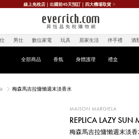
線上免稅店｜出國前45天預訂｜四大機場取貨
仕
男仕
數位家電
玩具
居家生活
伴手禮
酒
全部商品
香氛
身體護理
禮盒
梅森馬吉拉慵懶週末淡香水
la
MAISON MARGIELA
REPLICA LAZY SUN
梅森馬吉拉慵懶週末淡香