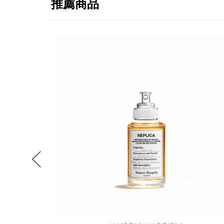
推薦商品
提
免稅
不同
明
。