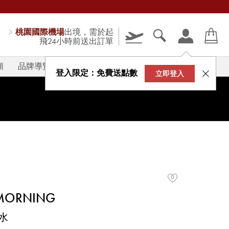
桃園國際機場
出境，需於起
飛24小時前送出訂單
類
品牌導覽
V-STORY
登入限定：免費送點數
立即登入
 MORNING
水