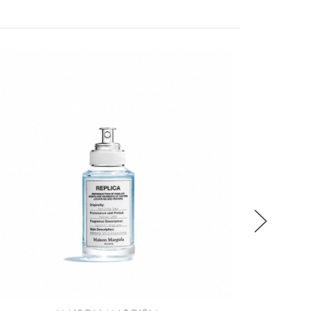
稍後決定
REPL
流程說