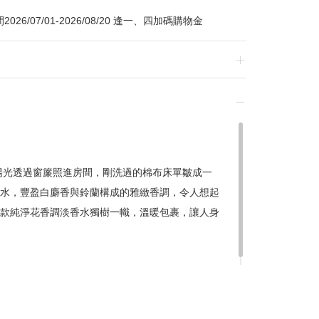
/07/01-2026/08/20 逢一、四加碼購物金
換貨，須整筆刷退後重新購買
，陽光透過窗簾照進房間，剛洗過的棉布床單皺成一
水，豐盈白麝香與鈴蘭構成的雅緻香調，令人想起
贈品皆為數量有限，送完為止
款純淨花香調淡香水獨樹一幟，溫暖包裹，讓人身
達到滿額優惠門檻，以系統計算為準
。
計
留變更或終止之權利