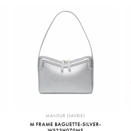
請選擇您的搭機地點
桃園國際機場(TPE)
臺北松山機場(TSA)
臺中國際機場(RMQ)
高雄國際機場(KHH)
折扣通知
您必須登入才有辦法使用喜愛清單！
折扣通知
醒您：
品線上預訂服務限
國際線出境旅客
使用
機場的下單時間皆不相同，細節或訂購流程指引，請瀏覽
購物
MANSUR GAVRIEL
M FRAME BAGUETTE-SILVER-
WS23H070MS