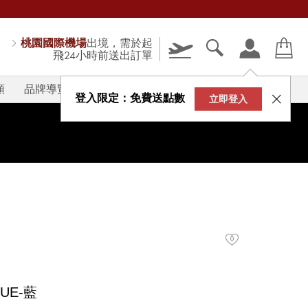
桃園國際機場
出境，需於起
飛24小時前送出訂單
類
品牌導覽
V-STORY
登入限定：免費送點數
立即登入
UE-藍