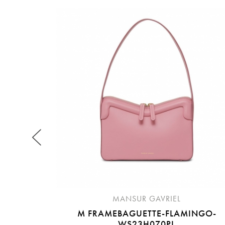
提
免稅
不同
明
。
MANSUR GAVRIEL
M FRAMEBAGUETTE-FLAMINGO-
WS23H070PL