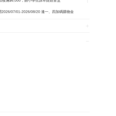
扣後滿$6,000，贈小學生課本娃娃盲盒
/07/01-2026/08/20 逢一、四加碼購物金
換貨，須整筆刷退後重新購買
贈品皆為數量有限，送完為止
達到滿額優惠門檻，以系統計算為準
計
留變更或終止之權利