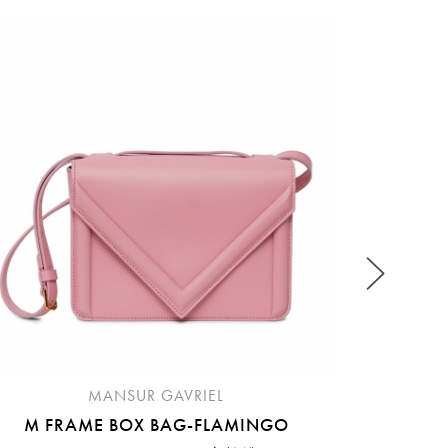
稍後決定
M
M
流程說
MANSUR GAVRIEL
M FRAME BOX BAG-FLAMINGO