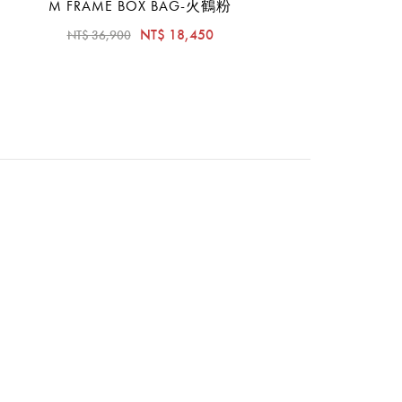
M FRAME BOX BAG-火鶴粉
NT$ 18,450
NT$ 36,900