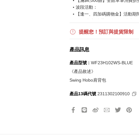
【滿$6,000贈】全館單筆消費折
波段活動：
【逢一、四加碼購物金】活動期間2026
$850 折扣後滿$15,000 可折抵
更多優惠請見
旅人挑戰賽
活動頁
提醒您！預訂與提貨限制
《刷指定信用卡優惠》
產品訊息
活動詳情請參見
信用卡優惠指南
如使用信用卡分期，無法部分退
產品型號 :
WF23H102WS-BLUE
實際折扣金額以系統顯示為準
《產品敘述》
Swing Hobo肩背包
《網站活動限制說明》
產品13碼代號
2311302100910
所有活動皆訂單成立時間為準，
所有活動皆以系統自動計算是否
所有活動皆不可不同訂單相互累
所有活動昇恆昌股份有限公司保