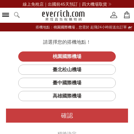
線上免稅店｜出國前45天預訂｜四大機場取貨
搭機地點：
桃園國際機場，
您需於 起飛24小時前送出訂單
請選擇您的搭機地點！
登入限定：免費送點數
立即登入
桃園國際機場
馬爹利名士干邑
首頁
酒類
白蘭地
馬爹利
臺北松山機場
白蘭地
臺中國際機場
高雄國際機場
確認
稍後決定