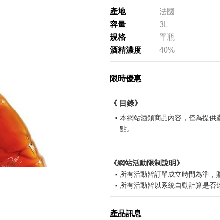
產地
法國
容量
3L
規格
單瓶
酒精濃度
40%
限時優惠
《 目錄》
本網站酒類商品內容，僅為提供
點。
請選擇您的搭機地點
《網站活動限制說明》
桃園國際機場(TPE)
臺北松山機場(TSA)
所有活動皆訂單成立時間為準，
臺中國際機場(RMQ)
高雄國際機場(KHH)
所有活動皆以系統自動計算是否
所有活動皆不可不同訂單相互累
折扣通知
所有活動昇恆昌股份有限公司保
您必須登入才有辦法使用喜愛清單！
產品訊息