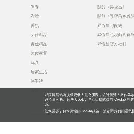
保養
關於《昇恆昌》
彩妝
關於《昇恆昌免稅
香氛
昇恆昌宅配網
女仕精品
昇恆昌免稅商店官
男仕精品
昇恆昌官方社群
數位家電
玩具
居家生活
伴手禮
酒類
昇恆昌網站為提供更個人化之服務，統計瀏覽人數作為改
與流量分析。這些 Cookie 包括目標式媒體 Cookie
策。
若您需要了解本網站的Cookie政策，請參閱我們的
隱私