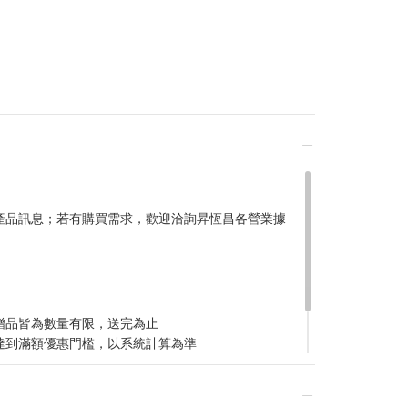
產品訊息；若有購買需求，歡迎洽詢昇恆昌各營業據
稍後決定
贈品皆為數量有限，送完為止
達到滿額優惠門檻，以系統計算為準
計
留變更或終止之權利