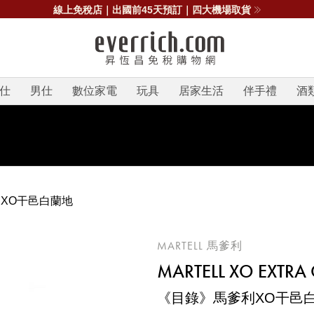
線上免稅店｜出國前45天預訂｜四大機場取貨
仕
男仕
數位家電
玩具
居家生活
伴手禮
酒
XO干邑白蘭地
MARTELL 馬爹利
MARTELL XO EXTR
《目錄》馬爹利XO干邑