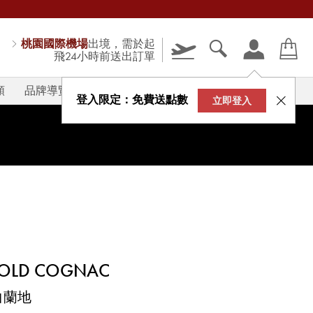
桃園國際機場
出境，需於起
飛24小時前送出訂單
類
品牌導覽
V-STORY
登入限定：免費送點數
立即登入
A OLD COGNAC
白蘭地