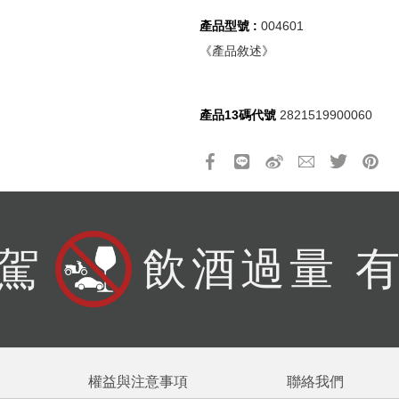
折扣通知
產品型號 :
004601
醒您：
《產品敘述》
品線上預訂服務限
國際線出境旅客
使用
機場的下單時間皆不相同，細節或訂購流程指引，請瀏覽
購物
產品13碼代號
2821519900060
駕
飲酒過量 
權益與注意事項
聯絡我們