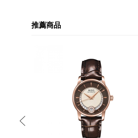
推薦商品
提
免稅
不同
明
。