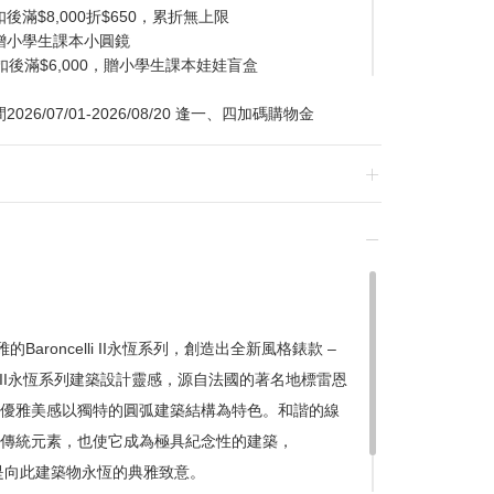
滿$8,000折$650，累折無上限
贈小學生課本小圓鏡
扣後滿$6,000，贈小學生課本娃娃盲盒
/07/01-2026/08/20 逢一、四加碼購物金
換貨，須整筆刷退後重新購買
aroncelli II永恆系列，創造出全新風格錶款 –
celli II永恆系列建築設計靈感，源自法國的著名地標雷恩
贈品皆為數量有限，送完為止
優雅美感以獨特的圓弧建築結構為特色。和諧的線
達到滿額優惠門檻，以系統計算為準
傳統元素，也使它成為極具紀念性的建築，
計
造型就是向此建築物永恆的典雅致意。
留變更或終止之權利