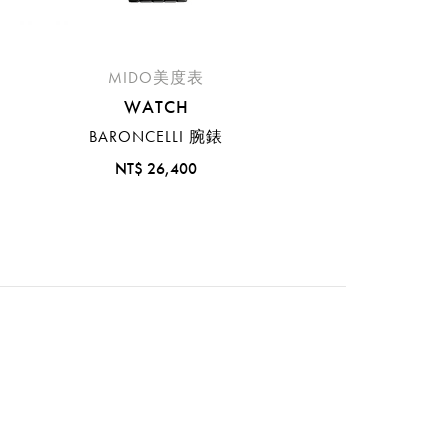
MIDO美度表
WATCH
BARONCELLI 腕錶
NT$ 26,400