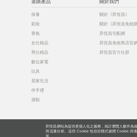
選購產品
關於我們
保養
關於《昇恆昌》
彩妝
關於《昇恆昌免稅
香氛
昇恆昌宅配網
女仕精品
昇恆昌免稅商店官
男仕精品
昇恆昌官方社群
數位家電
玩具
居家生活
伴手禮
酒類
昇恆昌網站為提供更個人化之服務，統計瀏覽人數作為改
與流量分析。這些 Cookie 包括目標式媒體 Cookie
策。