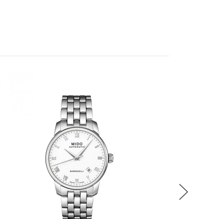
稍後決定
BAR
流程說