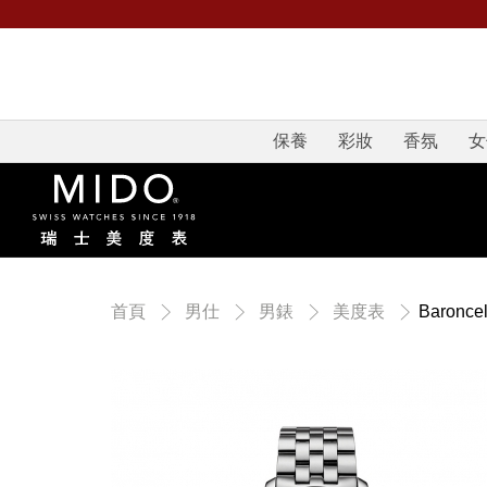
保養
彩妝
香氛
女
Baron
首頁
男仕
男錶
美度表