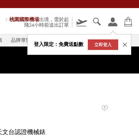
桃園國際機場
出境，需於起
飛24小時前送出訂單
類
品牌導覽
V-STORY
登入限定：免費送點數
立即登入
系列天文台認證機械錶