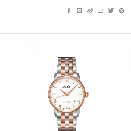
產品13碼代號
2631338001640
請選擇您的搭機地點
桃園國際機場(TPE)
臺北松山機場(TSA)
臺中國際機場(RMQ)
高雄國際機場(KHH)
折扣通知
您必須登入才有辦法使用喜愛清單！
折扣通知
醒您：
品線上預訂服務限
國際線出境旅客
使用
機場的下單時間皆不相同，細節或訂購流程指引，請瀏覽
購物