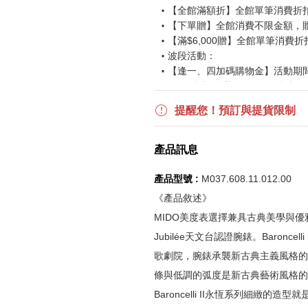
【全館滿額折】全館單筆消費折扣後
【下單贈】全館消費不限金額，
【滿$6,000贈】全館單筆消費折
波段活動：
【逢一、四加碼購物金】活動期間2026
$850 折扣後滿$15,000 可折抵
更多優惠請見
旅人挑戰賽
活動頁
提醒您！預訂與提貨限制
《刷指定信用卡優惠》
產品訊息
活動詳情請參見
信用卡優惠指南
如使用信用卡分期，無法部分退
產品型號 :
M037.608.11.012.00
實際折扣金額以系統顯示為準
《產品敘述》
MIDO美度表選擇兼具古典美學與優雅的B
《網站活動限制說明》
Jubilée天文台認證腕錶。Baron
所有活動皆訂單成立時間為準，
歌劇院，腕錶承襲新古典主義風格的
所有活動皆以系統自動計算是否
條與低調的弧度是新古典藝術風格的
所有活動皆不可不同訂單相互累
Baroncelli II永恆系列細緻的
所有活動昇恆昌股份有限公司保