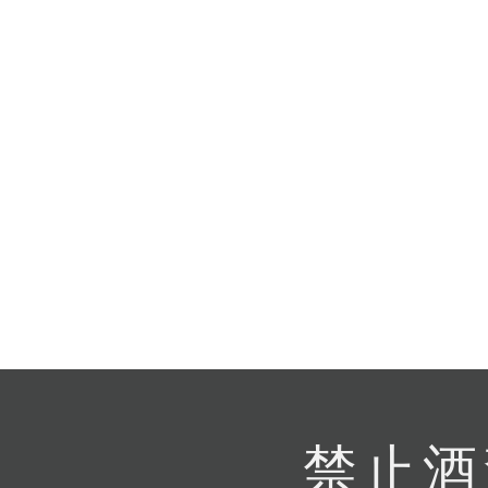
提
免稅
不同
明
。
禁止酒