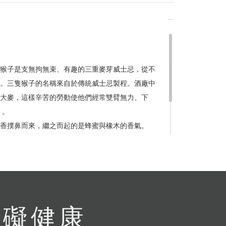
計
留變更或終止之權利
猴子是支無拘無束、有趣的三重麥芽威士忌，從不
。三隻猴子的名稱來自於傳統威士忌製程。酒廠中
流程說
大麥，這樣辛苦的勞動使他們經常雙臂無力、下
」。
香撲鼻而來，繼之而起的是蜂蜜與橡木的香氣。
般的豐富口感，伴隨肉桂與香料氣息增添層次感。
續性強。
有礙健康