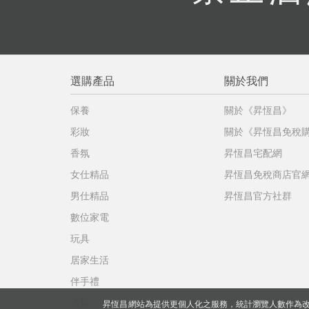
選購產品
關於我們
保養
關於《昇恆昌》
彩妝
關於《昇恆昌免稅
香氛
昇恆昌宅配網
女仕精品
昇恆昌免稅商店官
男仕精品
昇恆昌官方社群
數位家電
玩具
居家生活
伴手禮
酒類
昇恆昌網站為提供更個人化之服務，統計瀏覽人數作為改