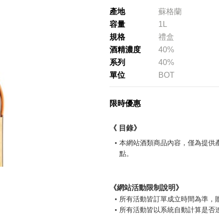
產地
蘇格蘭
容量
1L
規格
禮盒
酒精濃度
40%
系列
40%
單位
BOT
限時優惠
《 目錄》
本網站酒類商品內容，僅為提供
點。
請選擇您的搭機地點
《網站活動限制說明》
桃園國際機場(TPE)
臺北松山機場(TSA)
所有活動皆訂單成立時間為準，
所有活動皆以系統自動計算是否
臺中國際機場(RMQ)
高雄國際機場(KHH)