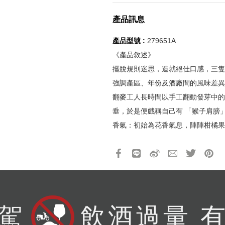
所有活動皆不可不同訂單相互累
折扣通知
所有活動昇恆昌股份有限公司保
產品訊息
您必須登入才有辦法使用喜愛清單！
折扣通知
產品型號 :
279651A
醒您：
《產品敘述》
品線上預訂服務限
國際線出境旅客
使用
擺脫規則迷思，造就絕佳口感，三隻
強調產區、年份及酒廠間的風味差異
機場的下單時間皆不相同，細節或訂購流程指引，請瀏覽
購物
翻麥工人長時間以手工翻動發芽中的
垂，於是便戲稱自己有 「猴子肩膀
香氣：初始為花香氣息，陣陣柑橘果
風味：迷人的香草甘甜融合了太妃糖
尾韻獨特，香甜滑順，入喉後韻味持
產品13碼代號
2831691600010
駕
飲酒過量 