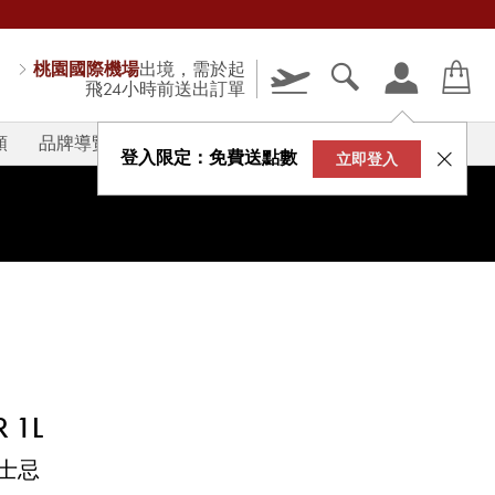
桃園國際機場
出境，需於起
飛24小時前送出訂單
類
品牌導覽
V-STORY
登入限定：免費送點數
立即登入
 1L
士忌