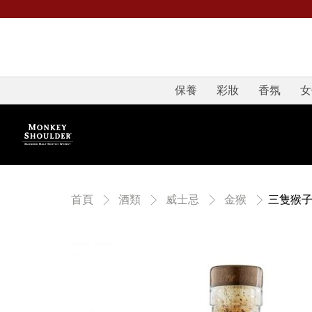
保養
彩妝
香氛
女
三隻猴
首頁
酒類
威士忌
金猴