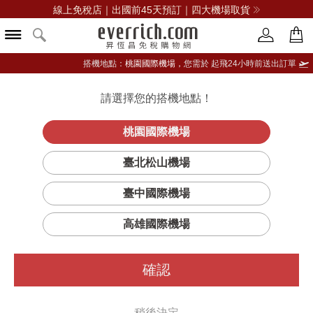
線上免稅店｜出國前45天預訂｜四大機場取貨
搭機地點：
桃園國際機場，
您需於 起飛24小時前送出訂單
請選擇您的搭機地點！
登入限定：免費送點數
品牌選單
立即登入
桃園國際機場
Sports Luxe
首頁
女仕
女錶
Olivia Burton
臺北松山機場
Hexa綠面不鏽鋼女錶-金
臺中國際機場
高雄國際機場
確認
稍後決定