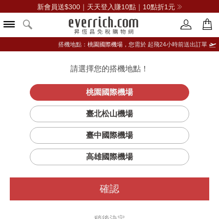
新會員送$300｜天天登入賺10點｜10點折1元
搭機地點：
桃園國際機場，
您需於 起飛24小時前送出訂單
請選擇您的搭機地點！
登入限定：免費送點數
立即登入
桃園國際機場
AQUIS 腕錶
首頁
男仕
男錶
豪利時
臺北松山機場
臺中國際機場
高雄國際機場
確認
稍後決定