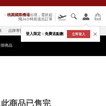
桃園國際機場
出境，需於起
飛24小時前送出訂單
類
品牌導覽
V-STORY
登入限定：免費送點數
立即登入
全部商品
...此商品已售完