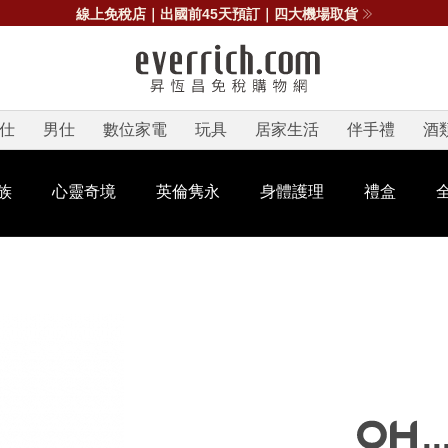
線上免稅店｜出國前45天預訂｜四大機場取貨
仕
男仕
數位家電
玩具
居家生活
伴手禮
酒
族
心靈奇境
英倫隽永
身體護理
禮盒