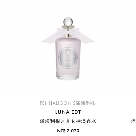
臺中國際機場(RMQ)
高雄國際機場(KHH)
醒您：
品線上預訂服務限
國際線出境旅客
使用
機場的下單時間皆不相同，細節或訂購流程指引，請瀏覽
購物
PENHALIGON'S潘海利根
LUNA EDT
潘海利根月亮女神淡香水
潘
NT$ 7,020