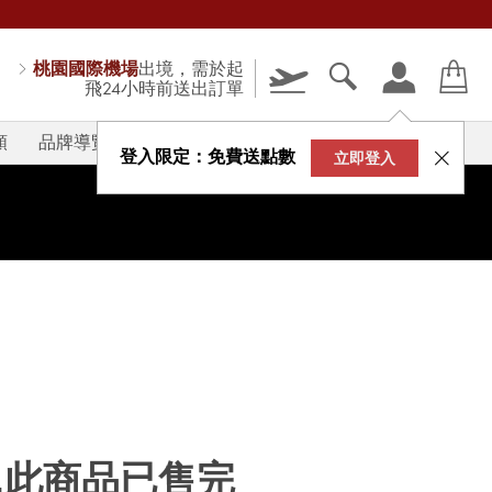
桃園國際機場
出境，需於起
飛24小時前送出訂單
類
品牌導覽
V-STORY
登入限定：免費送點數
立即登入
...此商品已售完