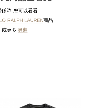
關係
您可以看看
LO RALPH LAUREN
商品
或更多
男裝
稍後決定
PO