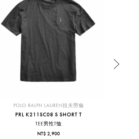
KS
流程說
POLO RALPH LAUREN拉夫勞倫
PRL K211SC08 S SHORT T
TEE男性T恤
NT$ 2,900