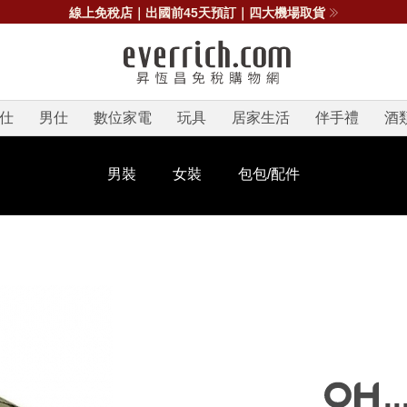
線上免稅店｜出國前45天預訂｜四大機場取貨
仕
男仕
數位家電
玩具
居家生活
伴手禮
酒
男裝
女裝
包包/配件