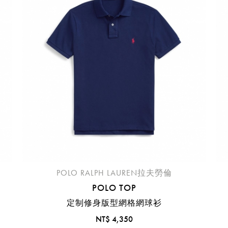
臺中國際機場(RMQ)
高雄國際機場(KHH)
醒您：
品線上預訂服務限
國際線出境旅客
使用
機場的下單時間皆不相同，細節或訂購流程指引，請瀏覽
購物
POLO RALPH LAUREN拉夫勞倫
POLO TOP
定制修身版型網格網球衫
NT$ 4,350