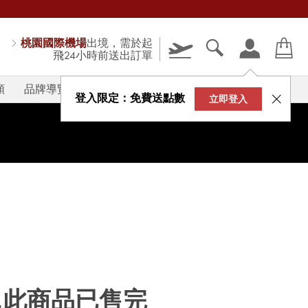
桃園國際機場
出境，需於起
飛24小時前送出訂單
類
品牌導覽
V-STORY
登入限定：免費送點數
立即登入
...此商品已售完