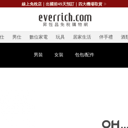
線上免稅店｜出國前45天預訂｜四大機場取貨
仕
男仕
數位家電
玩具
居家生活
伴手禮
酒
男裝
女裝
包包/配件