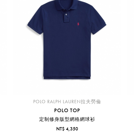
臺中國際機場(RMQ)
高雄國際機場(KHH)
醒您：
品線上預訂服務限
國際線出境旅客
使用
機場的下單時間皆不相同，細節或訂購流程指引，請瀏覽
購物
POLO RALPH LAUREN拉夫勞倫
POLO TOP
定制修身版型網格網球衫
NT$ 4,350