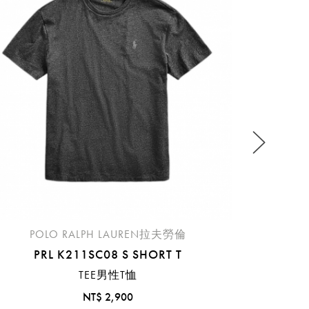
KS
流程說
POLO RALPH LAUREN拉夫勞倫
PRL K211SC08 S SHORT T
TEE男性T恤
NT$ 2,900