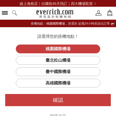
線上免稅店｜出國前45天預訂｜四大機場取貨
搭機地點：
桃園國際機場，
您需於 起飛24小時前送出訂單
請選擇您的搭機地點！
登入限定：免費送點數
品牌選單
立即登入
桃園國際機場
臺北松山機場
臺中國際機場
...此商品已售完
高雄國際機場
沒關係
您可以看看
其他的
POLO RALPH LAUREN
商品
確認
或更多
男裝
稍後決定