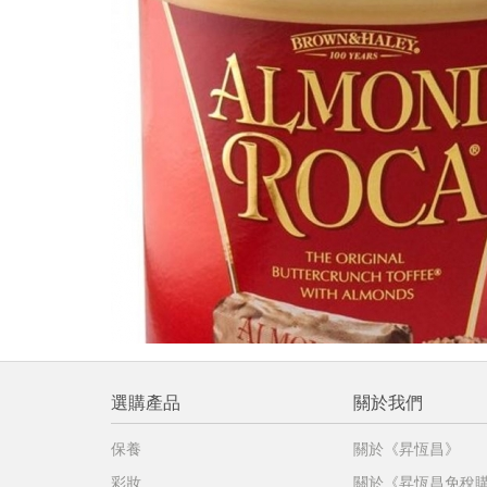
提
免稅
不同
明
。
選購產品
關於我們
保養
關於《昇恆昌》
彩妝
關於《昇恆昌免稅