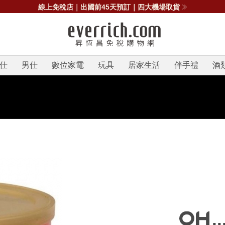
線上免稅店｜出國前45天預訂｜四大機場取貨
仕
男仕
數位家電
玩具
居家生活
伴手禮
酒