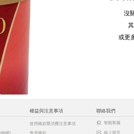
沒
請選擇您的搭機地點
或更
桃園國際機場(TPE)
臺北松山機場(TSA)
臺中國際機場(RMQ)
高雄國際機場(KHH)
醒您：
品線上預訂服務限
國際線出境旅客
使用
機場的下單時間皆不相同，細節或訂購流程指引，請瀏覽
購物
權益與注意事項
聯絡我們
智能客服
使用條款暨消費注意事項
線上留言
購物網》
會員條款