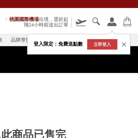
桃園國際機場
出境，需於起
飛24小時前送出訂單
類
品牌導覽
V-STORY
登入限定：免費送點數
立即登入
...此商品已售完