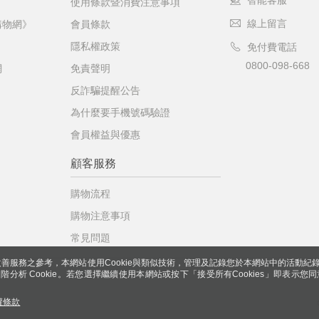
智能客服
使用條款暨消費注意事項
線上留言
購物網》
會員條款
隱私權政策
免付費電話
0800-098-668
網
免責聲明
反詐騙提醒公告
為什麼要手機號碼驗證
會員權益與優惠
顧客服務
購物流程
購物注意事項
常見問題
善服務之參考，本網站使用Cookie與類似技術，管理及記錄您於本網站中的活動紀
 與進階分析 Cookie。若您選擇繼續使用本網站或按下「接受所有Cookies」即表示您同
權條款