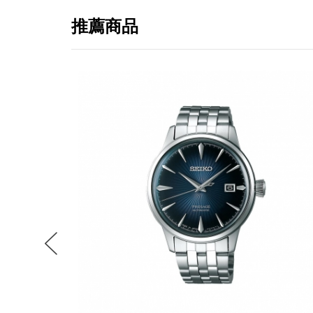
推薦商品
提
免稅
不同
明
。