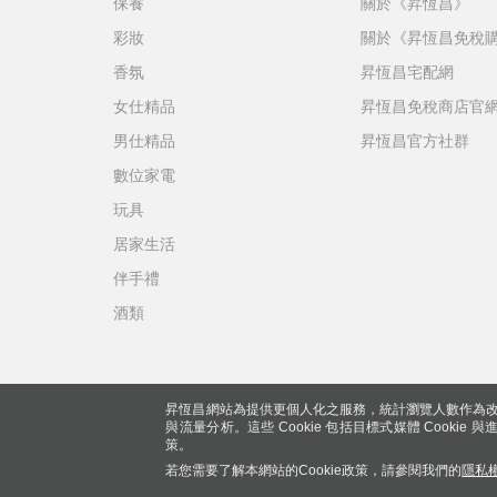
保養
關於《昇恆昌》
彩妝
關於《昇恆昌免稅
香氛
昇恆昌宅配網
女仕精品
昇恆昌免稅商店官
男仕精品
昇恆昌官方社群
數位家電
玩具
居家生活
伴手禮
酒類
昇恆昌網站為提供更個人化之服務，統計瀏覽人數作為改
與流量分析。這些 Cookie 包括目標式媒體 Cookie
策。
若您需要了解本網站的Cookie政策，請參閱我們的
隱私