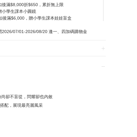
滿$8,000折$650，累折無上限
贈小學生課本小圓鏡
扣後滿$6,000，贈小學生課本娃娃盲盒
/07/01-2026/08/20 逢一、四加碼購物金
換貨，須整筆刷退後重新購買
時尚卻不盲從，閃耀卻也內斂
搭配，展現最亮麗風采
贈品皆為數量有限，送完為止
達到滿額優惠門檻，以系統計算為準
計
留變更或終止之權利