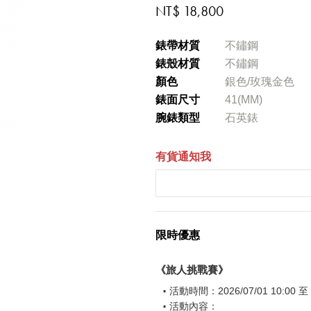
NT$ 18,800
錶帶材質
不鏽鋼
錶殼材質
不鏽鋼
顏色
銀色/玫瑰金色
錶面尺寸
41(MM)
腕錶類型
石英錶
有貨通知我
限時優惠
《旅人挑戰賽》
活動時間：2026/07/01 10:00 至 2
活動內容：