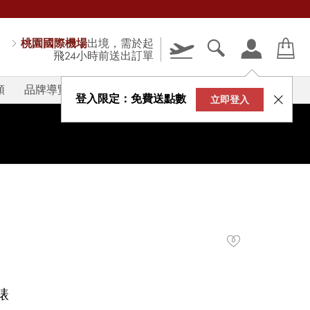
桃園國際機場
出境，需於起
飛24小時前送出訂單
類
品牌導覽
V-STORY
登入限定：免費送點數
立即登入
錶