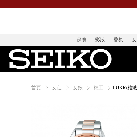
保養
彩妝
香氛
女
LUKIA
首頁
女仕
女錶
精工