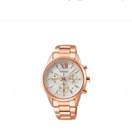
請選擇您的搭機地點
桃園國際機場(TPE)
臺北松山機場(TSA)
臺中國際機場(RMQ)
高雄國際機場(KHH)
折扣通知
您必須登入才有辦法使用喜愛清單！
折扣通知
醒您：
品線上預訂服務限
國際線出境旅客
使用
機場的下單時間皆不相同，細節或訂購流程指引，請瀏覽
購物