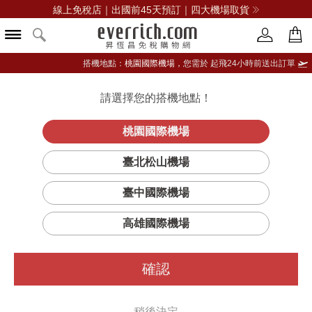
線上免稅店｜出國前45天預訂｜四大機場取貨
搭機地點：
桃園國際機場，
您需於 起飛24小時前送出訂單
請選擇您的搭機地點！
登入限定：免費送點數
品牌選單
立即登入
桃園國際機場
零刷痕
首頁
彩妝
彩妝工具及其他
植村秀
臺北松山機場
粉底刷55
臺中國際機場
高雄國際機場
確認
稍後決定