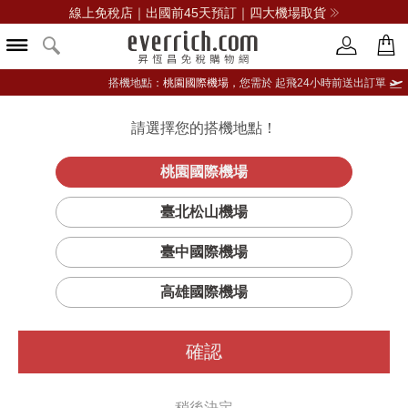
線上免稅店｜出國前45天預訂｜四大機場取貨
搭機地點：
桃園國際機場，
您需於 起飛24小時前送出訂單
請選擇您的搭機地點！
登入限定：免費送點數
品牌選單
立即登入
桃園國際機場
INSPIRANCE 腕
首頁
女仕
女錶
斯沃琪
臺北松山機場
錶
臺中國際機場
高雄國際機場
確認
稍後決定