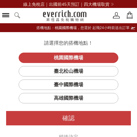
線上免稅店｜出國前45天預訂｜四大機場取貨
搭機地點：
桃園國際機場，
您需於 起飛24小時前送出訂單
請選擇您的搭機地點！
登入限定：免費送點數
立即登入
桃園國際機場
泰斯卡黑暗風暴
首頁
酒類
威士忌
泰斯卡
臺北松山機場
單一純麥威士忌
臺中國際機場
高雄國際機場
確認
稍後決定