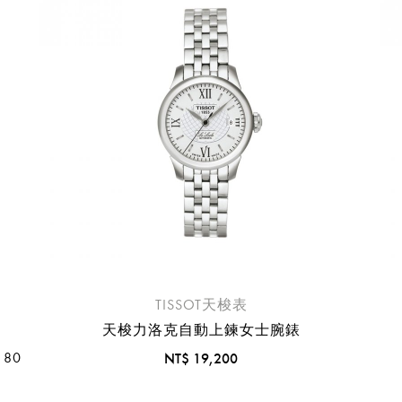
臺中國際機場(RMQ)
高雄國際機場(KHH)
醒您：
品線上預訂服務限
國際線出境旅客
使用
機場的下單時間皆不相同，細節或訂購流程指引，請瀏覽
購物
TISSOT天梭表
天梭力洛克自動上鍊女士腕錶
 80
NT$ 19,200