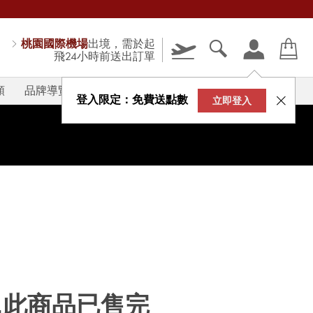
桃園國際機場
出境，需於起
飛24小時前送出訂單
類
品牌導覽
V-STORY
登入限定：免費送點數
立即登入
...此商品已售完