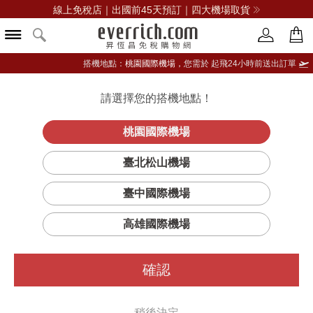
線上免稅店｜出國前45天預訂｜四大機場取貨
搭機地點：
桃園國際機場，
您需於 起飛24小時前送出訂單
請選擇您的搭機地點！
登入限定：免費送點數
品牌選單
立即登入
桃園國際機場
水之
首頁
保養
身體護理
維多利亞的秘密
臺北松山機場
吻香氛身體乳
臺中國際機場
高雄國際機場
確認
稍後決定