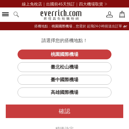
線上免稅店｜出國前45天預訂｜四大機場取貨
搭機地點：
桃園國際機場，
您需於 起飛24小時前送出訂單
請選擇您的搭機地點！
登入限定：免費送點數
品牌選單
立即登入
桃園國際機場
自由不羈淡香
首頁
香氛
女性香水
聖羅蘭
臺北松山機場
精
臺中國際機場
高雄國際機場
確認
稍後決定