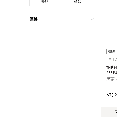
熱銷
多款
價格
999元以下
1000元-1999元
2000元-4999元
5000元-9999元
#熱銷
LE L
THÉ N
PERF
LOTI
黑茶 
NT$ 2