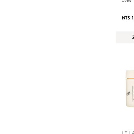
NT$ 1
LE L