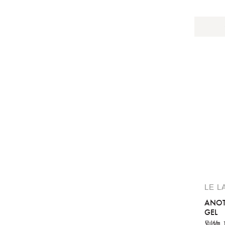
LE L
ANOT
GEL
別物 