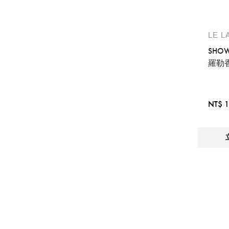
LE L
SHOW
羅勒
NT$ 1