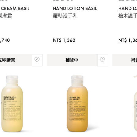
您必須登入才有辦法使用喜愛清單！
 CREAM BASIL
HAND LOTION BASIL
HAND LO
潤膚霜
羅勒護手乳
檜木護
醒您：
品線上預訂服務限
國際線出境旅客
使用
機場的下單時間皆不相同，細節或訂購流程指引，請瀏覽
購物
,740
NT$ 1,360
NT$ 1,3
立即購買
補貨中
補