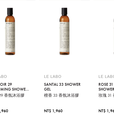
ABO
LE LABO
LE LAB
OIR 29
SANTAL 33 SHOWER
ROSE 31
UMING SHOWER
GEL
SHOWER
29 香氛沐浴膠
檀香 33 香氛沐浴膠
玫瑰 3
,960
NT$ 1,960
NT$ 1,9