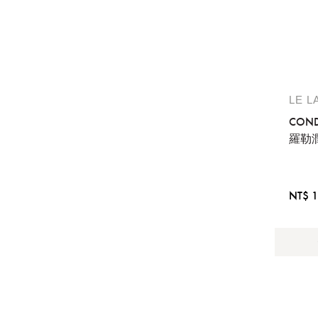
LE L
COND
羅勒
NT$ 1