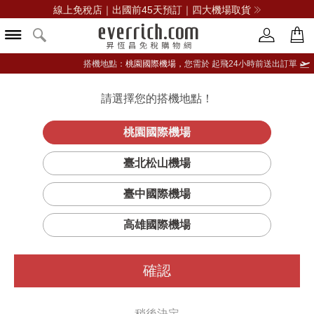
線上免稅店｜出國前45天預訂｜四大機場取貨
搭機地點：
桃園國際機場，
您需於 起飛24小時前送出訂單
請選擇您的搭機地點！
登入限定：免費送點數
立即登入
桃園國際機場
臺北松山機場
臺中國際機場
篩選
排序
1
高雄國際機場
確認
稍後決定