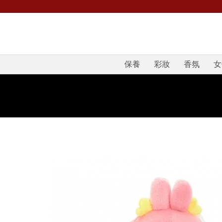
保養
彩妝
香氛
女