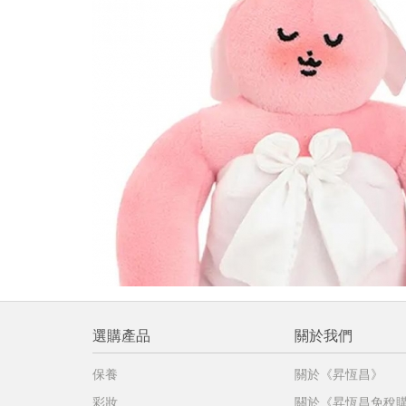
提
免稅
不同
明
。
選購產品
關於我們
保養
關於《昇恆昌》
彩妝
關於《昇恆昌免稅