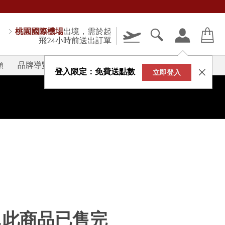
桃園國際機場
出境，需於起
飛24小時前送出訂單
類
品牌導覽
V-STORY
登入限定：免費送點數
立即登入
...此商品已售完