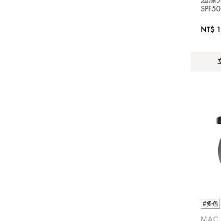
FRES
SPF50
NT$ 1
#多色
MAC