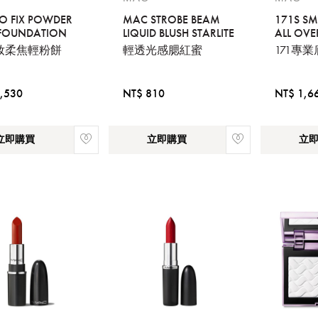
您必須登入才有辦法使用喜愛清單！
IO FIX POWDER
MAC STROBE BEAM
171S S
 FOUNDATION
LIQUID BLUSH STARLITE
ALL OVE
醒您：
妝柔焦輕粉餅
輕透光感腮紅蜜
171專
品線上預訂服務限
國際線出境旅客
使用
機場的下單時間皆不相同，細節或訂購流程指引，請瀏覽
購物
,530
NT$ 810
NT$ 1,6
立即購買
立即購買
立