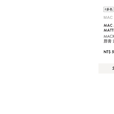
#多色
MAC
MAC 
MATT
TEDD
MAC
唇膏
NT$ 