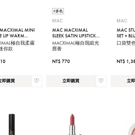
#多色
MAC
MAC
MACXIMAL MINI
MAC MACXIMAL
MAC STU
E LIP WARM
SLEEK SATIN LIPSTICK
SET + BL
Y
CENTRE OF
POWDER
XIMAL極自我柔霧
MACXIMAL極自我緞光
口袋雙
ATTENTION 3.5G
 迷你款
唇膏
510
NT$ 770
NT$ 1,3
立即購買
立即購買
立