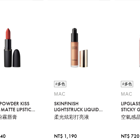
#多色
#多色
MAC
MAC
POWDER KISS
SKINFINISH
LIPGLAS
MATTE LIPSTICK
LIGHTSTRUCK LIQUID
STICKY 
N
HIGHLIGHTER
粉霧唇膏
柔光炫彩打亮液
空氣感
840
NT$ 1,190
NT$ 720