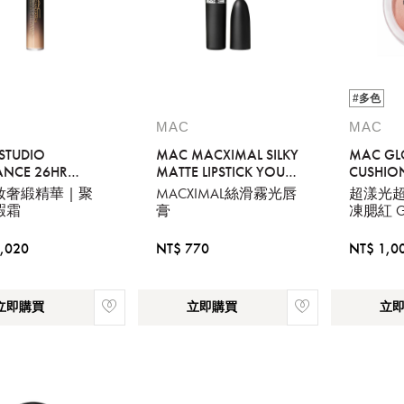
#多色
MAC
MAC
STUDIO
MAC MACXIMAL SILKY
MAC GL
ANCE 26HR
MATTE LIPSTICK YOU
CUSHION
OUS LIFT
WOULDN T GET IT
HEAT IN
奢緞精華 | 聚
MACXIMAL絲滑霧光唇
超漾光
EALER NC30
瑕霜
膏
凍腮紅 GL
CUSHION
,020
NT$ 770
NT$ 1,0
立即購買
立即購買
立