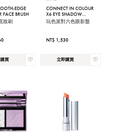
MOOTH-EDGE
CONNECT IN COLOUR
R FACE BRUSH
X6 EYE SHADOW
PALETTE - NUDE
業底妝刷
玩色派對六色眼影盤
BOARD
流程說
60
NT$ 1,530
即購買
立即購買