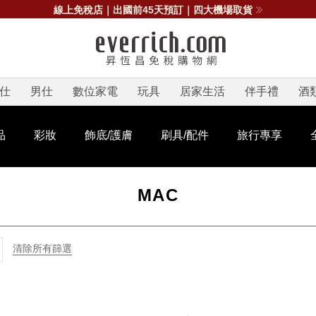
線上免稅店｜出國前45天預訂｜四大機場取貨
仕
男仕
數位家電
玩具
居家生活
伴手禮
酒
品
彩妝
飾底/護膚
刷具/配件
旅行專享
MAC
清除所有篩選