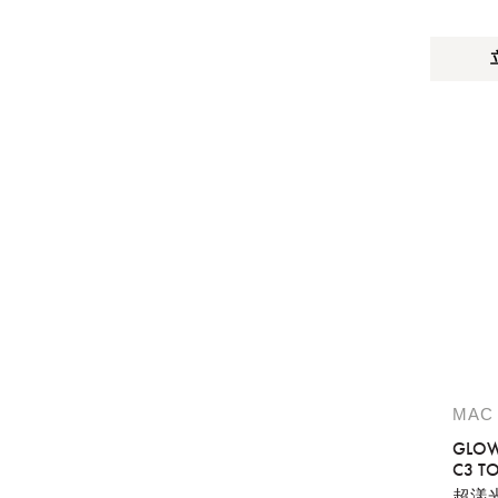
MAC
GLOW
C3 T
SPF 5
超漾