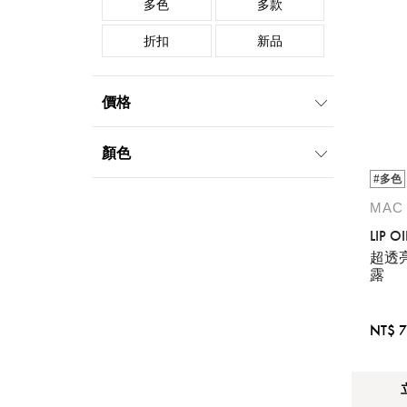
多色
多款
折扣
新品
價格
999元以下
1000元-1999元
顏色
#多色
2000元-4999元
白
紫
MAC
LIP 
超透
露
NT$ 