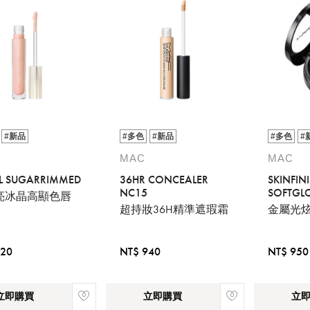
#新品
#多色
#新品
#多色
#
MAC
MAC
OIL SUGARRIMMED
36HR CONCEALER
SKINFIN
NC15
SOFTGL
亮冰晶高顯色唇
MELBA
超持妝36H精準遮瑕霜
金屬光
720
NT$ 940
NT$ 950
立即購買
立即購買
立