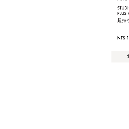
STUD
PLUS
提
超持
免稅
不同
NT$ 1
明
。