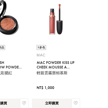
新品
#多色
MAC
ISH
MAC POWDER KISS LIP
OW POWDER
CHEEK MOUSSE A
LITTLE TAMED
炫彩腮紅
輕親雲霧唇頰慕斯
NT$ 1,000
即購買
立即購買