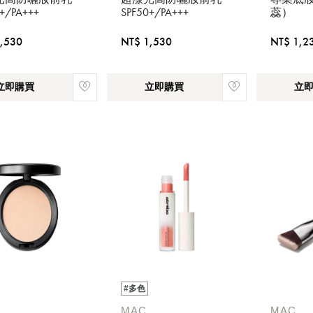
HLY PEACHED
LIGHTLY LAVENDER
+/PA+++
SPF50+/PA+++
蕊）
,530
NT$ 1,530
NT$ 1,2
立即購買
立即購買
立
請選擇您的搭機地點
桃園國際機場(TPE)
臺北松山機場(TSA)
臺中國際機場(RMQ)
高雄國際機場(KHH)
#多色
MAC
MAC