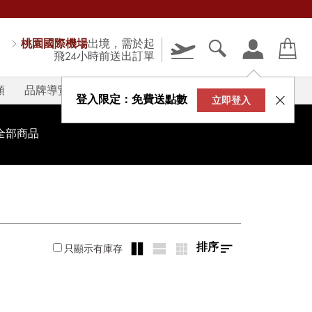
桃園國際機場
出境，需於起
飛24小時前送出訂單
類
品牌導覽
V-STORY
登入限定：免費送點數
立即登入
全部商品
排序
只顯示有庫存