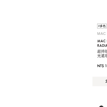
#多色
MAC
MAC 
RADI
LUMIN
超持妝
CONC
光遮
NT$ 1