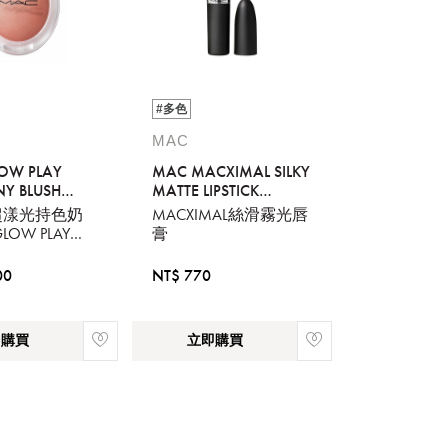
#多色
MAC
OW PLAY
MAC MACXIMAL SILKY
Y BLUSH
MATTE LIPSTICK
DEX
CANDY YUM YUM
超漾光持色奶
MACXIMAL絲滑霧光唇
OW PLAY
膏
Y BLUSH
00
NT$ 770
即購買
立即購買