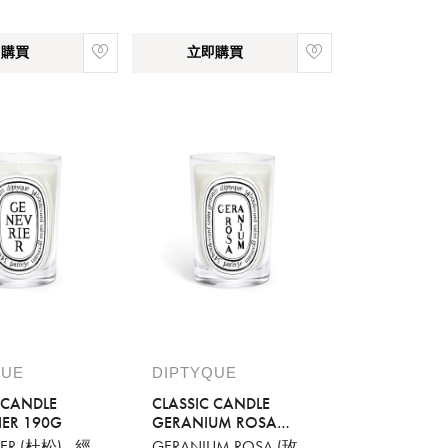
即購買
立即購買
QUE
DIPTYQUE
 CANDLE
CLASSIC CANDLE
ER 190G
GERANIUM ROSA
190G
ER (杜松) - 經
GERANIUM ROSA (玫