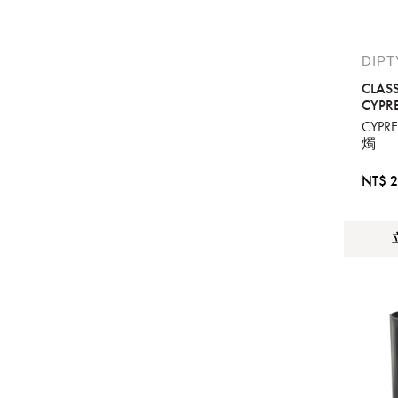
DIP
CLAS
CYPR
CYPR
燭
NT$ 2