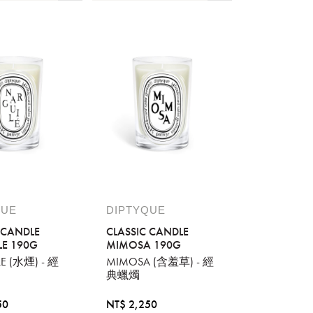
QUE
DIPTYQUE
 CANDLE
CLASSIC CANDLE
LE 190G
MIMOSA 190G
E (水煙) - 經
MIMOSA (含羞草) - 經
典蠟燭
50
NT$ 2,250