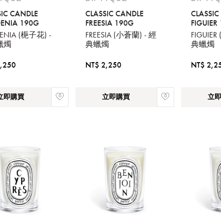
您必須登入才有辦法使用喜愛清單！
SIC CANDLE
CLASSIC CANDLE
CLASSIC
ENIA 190G
FREESIA 190G
FIGUIER
醒您：
ENIA (梔子花) -
FREESIA (小蒼蘭) - 經
FIGUIER
蠟燭
典蠟燭
典蠟燭
品線上預訂服務限
國際線出境旅客
使用
機場的下單時間皆不相同，細節或訂購流程指引，請瀏覽
購物
,250
NT$ 2,250
NT$ 2,2
立即購買
立即購買
立