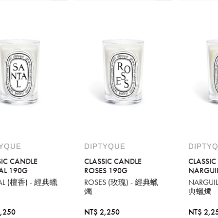
TYQUE
DIPTYQUE
DIPTY
SIC CANDLE
CLASSIC CANDLE
CLASSIC
AL 190G
ROSES 190G
NARGUI
AL (檀香) - 經典蠟
ROSES (玫瑰) - 經典蠟
NARGUIL
燭
典蠟燭
,250
NT$ 2,250
NT$ 2,2