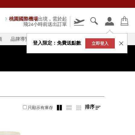
桃園國際機場
出境，需於起
飛24小時前送出訂單
類
品牌導覽
V-STORY
登入限定：免費送點數
立即登入
排序
只顯示有庫存