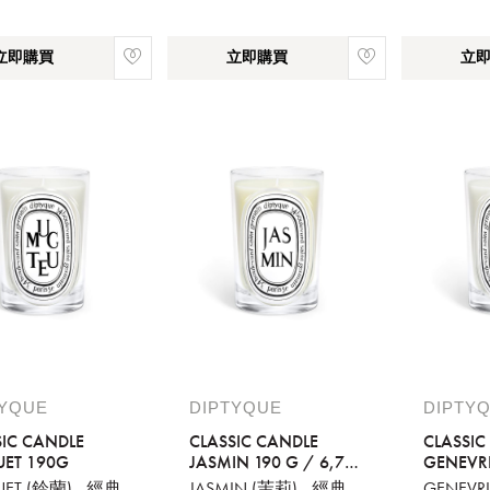
立即購買
立即購買
立
TYQUE
DIPTYQUE
DIPTY
SIC CANDLE
CLASSIC CANDLE
CLASSIC
ET 190G
JASMIN 190 G / 6,7
GENEVRI
OZ
ET (鈴蘭) - 經典
JASMIN (茉莉) - 經典
GENEVRI